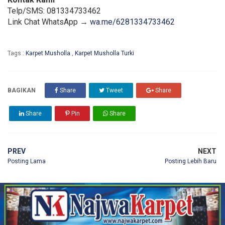
Telp/SMS: 081334733462
Link Chat WhatsApp →
wa.me/6281334733462
Tags :
Karpet Musholla
,
Karpet Musholla Turki
BAGIKAN
Share
Tweet
Share
Share
Pin
Share
PREV
NEXT
Posting Lama
Posting Lebih Baru