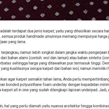
adalah terdapat dua jenis karpet, yaitu yang dihasilkan secara 
hu, semua produk handmade umumnya memang mempunyai harga ju
rjaan yang lama.
h terjangkau, namun lebih singkat dalam jangka waktu pengerjaan
dari bahan alami (contoh: wol dan lamun) atau bahan sintetis (conto
rbatas sehingga harga yang ditawarkan pun termasuk tinggi. Dem
c yang kualitasnya serupa karpet dari bahan wol, namun memiliki h
ankan agar karpet semakin tahan lama, Anda perlu mempertimba
ahan bonded polyurethane foam underlay dengan kepadatan minima
da karpet all in one yang sudah dilengkapi lapisan underpad. Jadi, 
 hal yang perlu diamati yaitu nuansa arsitektur hingga kombina