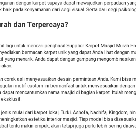
angunan dengan karpet supaya dapat mewujudkan perpaduan yang
ak baik pada kenyamanan dari segi visual. Serta dari segi psik
urah dan Terpercaya?
l lagi untuk mencari penghasil Supplier Karpet Masjid Murah P
yediakan bermacan karpet unik yang dapat Anda lihat dengan mu
tif yang menarik. Anda dapat dengan gampang mengombinasikan 
iakan.
an corak asli menyesuaikan desain permintaan Anda. Kami bisa
nggulan motif custom ini bermanfaat untuk menyesuaikan dengan 
ga dapat mencantumkan nama masjid di bagian karpet. Itulah me
eksklusif.
enis mulai dari karpet lokal, Turki, Ashofa, Nadhifa, Kingdom, 
eningkatkan estetika interior masjid. Tiap model bisa disesuai
bal tentu makin empuk, akan tetapi juga perlu lebih sering diraw