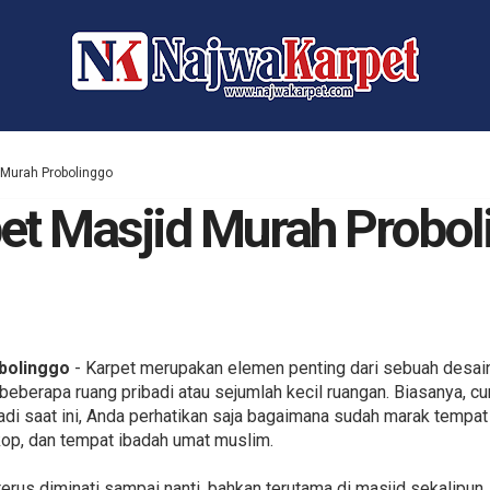
d Murah Probolinggo
pet Masjid Murah Probo
bolinggo
- Karpet merupakan elemen penting dari sebuah desain
 beberapa ruang pribadi atau sejumlah kecil ruangan. Biasanya,
erjadi saat ini, Anda perhatikan saja bagaimana sudah marak temp
kop, dan tempat ibadah umat muslim.
terus diminati sampai nanti, bahkan terutama di masjid sekalipu