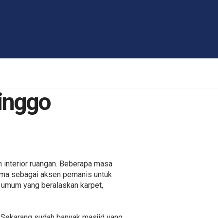
linggo
 interior ruangan. Beberapa masa
 cuma sebagai aksen pemanis untuk
at umum yang beralaskan karpet,
n. Sekarang sudah banyak masjid yang