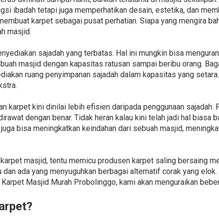
ngsi ibadah tetapi juga memperhatikan desain, estetika, dan me
membuat karpet sebagai pusat perhatian. Siapa yang mengira bah
ah masjid.
nyediakan sajadah yang terbatas. Hal ini mungkin bisa mengura
ebuah masjid dengan kapasitas ratusan sampai beribu orang. Bag
iakan ruang penyimpanan sajadah dalam kapasitas yang setara. 
stra.
karpet kini dinilai lebih efisien daripada penggunaan sajadah. P
irawat dengan benar. Tidak heran kalau kini telah jadi hal biasa 
i juga bisa meningkatkan keindahan dari sebuah masjid, mening
arpet masjid, tentu memicu produsen karpet saling bersaing me
dan ada yang menyuguhkan berbagai alternatif corak yang elok.
arpet Masjid Murah Probolinggo, kami akan menguraikan beberapa
arpet?