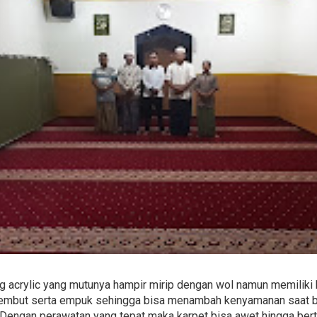
 acrylic yang mutunya hampir mirip dengan wol namun memiliki h
 lembut serta empuk sehingga bisa menambah kenyamanan saat b
Dengan perawatan yang tepat maka karpet bisa awet hingga bert