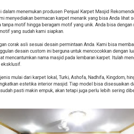
lagi dalam menemukan produsen Penjual Karpet Masjid Rekomen
ami menyediakan bermacan karpet menarik yang bisa Anda lihat s
na tanpa motif hingga beragam motif yang unik. Anda bisa deng
motif yang sudah kami siapkan.
gan corak asli sesuai desain permintaan Anda. Kami bisa memb
nggulan desain custom ini berguna untuk mencocokkan dengan lu
apat mencantumkan nama masjid pada lembaran karpet. Itulah m
eksklusif.
nis mulai dari karpet lokal, Turki, Ashofa, Nadhifa, Kingdom, h
gkatkan estetika interior masjid. Tiap model bisa disesuaikan d
sudah pasti makin empuk, akan tetapi juga perlu lebih sering di