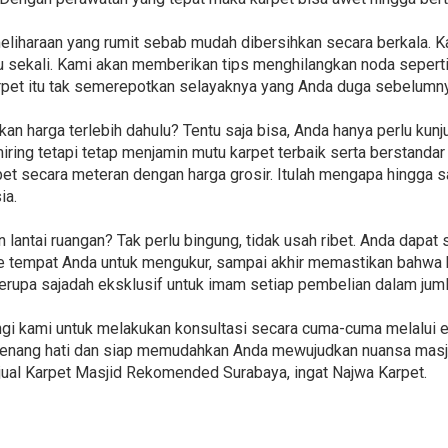
liharaan yang rumit sebab mudah dibersihkan secara berkala. K
sekali. Kami akan memberikan tips menghilangkan noda seperti o
pet itu tak semerepotkan selayaknya yang Anda duga sebelumny
 harga terlebih dahulu? Tentu saja bisa, Anda hanya perlu kunj
ing tetapi tetap menjamin mutu karpet terbaik serta berstandar 
et secara meteran dengan harga grosir. Itulah mengapa hingga sa
ia.
antai ruangan? Tak perlu bingung, tidak usah ribet. Anda dapat 
ke tempat Anda untuk mengukur, sampai akhir memastikan bahwa 
erupa sajadah eksklusif untuk imam setiap pembelian dalam jumla
i kami untuk melakukan konsultasi secara cuma-cuma melalui e
senang hati dan siap memudahkan Anda mewujudkan nuansa masji
jual Karpet Masjid Rekomended Surabaya, ingat Najwa Karpet.