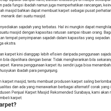
an pada fungsi ibadah namun juga memperhatikan rancangan, kei
uah masjid bahkan dapat membuat karpet sebagai pusat perhatian
 menarik dari suatu masjid.
yediakan sajadah yang terbatas. Hal ini mungkin dapat mengh
 suatu masjid dengan kapasitas ratusan sampai ribuan orang. Ba
n tempat penyimpanan sajadah dalam kapasitas yang sepadan. 
a ekstra.
n karpet kini dianggap lebih efisien daripada penggunaan sajada
n bila dipelihara dengan benar. Tidak mengherankan bila sekar
arpet. Karena penggunaan karpet itu sendiri juga bisa menambah 
husyukan ibadah para pengunjung.
 karpet masjid, tentu membuat produsen karpet saling berlomb
alitas dan ada yang menawarkan berbagai alternatif corak yang i
sen Penjual Karpet Masjid Rekomended Surabaya, kami akan m
mbeli karpet.
arpet?