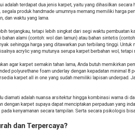
i adalah terdapat dua jenis karpet, yaitu yang dihasilkan secar
hu, segala produk handmade umumnya memang memiliki harga pen
n, dan waktu yang lama.
bih terjangkau, tetapi lebih singkat dari segi waktu pembuatan 
i bahan alami (contoh: wol dan lamun) atau bahan sintetis (contoh: 
yak sehingga harga yang ditawarkan pun terbilang tinggi. Untuk m
salnya acrylic yang mutunya serupa karpet berbahan wol, tetapi 
nkan agar karpet semakin tahan lama, Anda butuh memikirkan pe
ded polyurethane foam underlay dengan kepadatan minimal 8 pon
rsedia karpet all in one yang sudah memiliki lapisan underpad. Ja
rlu diamati adalah nuansa arsitektur hingga kombinasi warna di d
n dengan karpet supaya dapat menciptakan perpaduan yang indah
k pada kenyamanan secara tampilan. Serta secara psikologis b
urah dan Terpercaya?