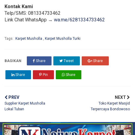
Kontak Kami
Telp/SMS: 081334733462
Link Chat WhatsApp →
wa.me/6281334733462
Tags :
Karpet Musholla
,
Karpet Musholla Turki
BAGIKAN
Share
Tweet
Share
Share
Pin
Share
PREV
NEXT
Supplier Karpet Musholla
Toko Karpet Masjid
Lokal Tuban
Terpercaya Bondowoso