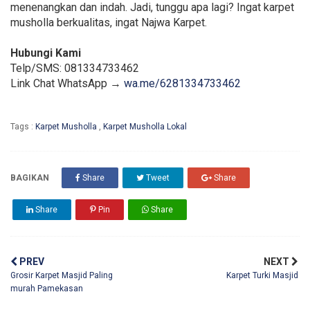
menenangkan dan indah. Jadi, tunggu apa lagi? Ingat karpet
musholla berkualitas, ingat Najwa Karpet.
Hubungi Kami
Telp/SMS: 081334733462
Link Chat WhatsApp →
wa.me/6281334733462
Tags :
Karpet Musholla
,
Karpet Musholla Lokal
BAGIKAN
Share
Tweet
Share
Share
Pin
Share
PREV
NEXT
Grosir Karpet Masjid Paling
Karpet Turki Masjid
murah Pamekasan