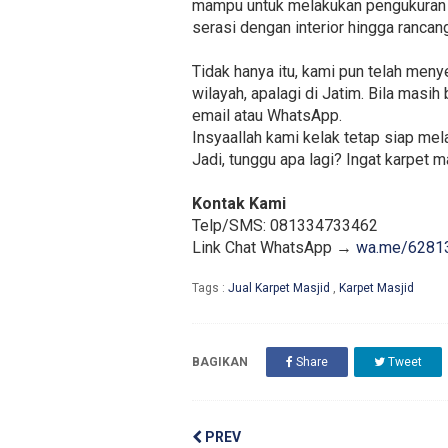
mampu untuk melakukan pengukuran d
serasi dengan interior hingga rancan
Tidak hanya itu, kami pun telah men
wilayah, apalagi di Jatim. Bila masi
email atau WhatsApp.
Insyaallah kami kelak tetap siap me
Jadi, tunggu apa lagi? Ingat karpet m
Kontak Kami
Telp/SMS: 081334733462
Link Chat WhatsApp →
wa.me/6281
Tags :
Jual Karpet Masjid
,
Karpet Masjid
BAGIKAN
Share
Tweet
PREV