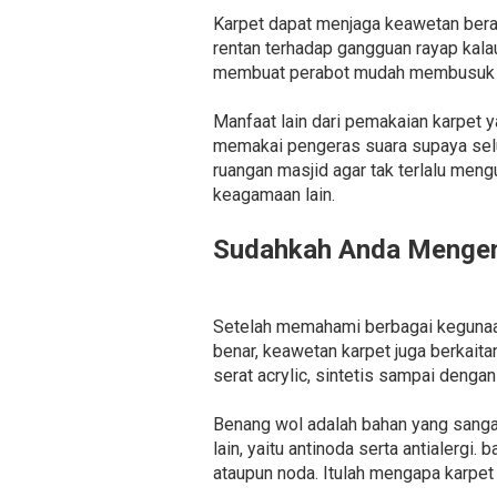
Karpet dapat menjaga keawetan berag
rentan terhadap gangguan rayap kala
membuat perabot mudah membusuk ak
Manfaat lain dari pemakaian karpet y
memakai pengeras suara supaya selur
ruangan masjid agar tak terlalu meng
keagamaan lain.
Sudahkah Anda Mengena
Setelah memahami berbagai kegunaan 
benar, keawetan karpet juga berkaita
serat acrylic, sintetis sampai dengan
Benang wol adalah bahan yang sanga
lain, yaitu antinoda serta antialer
ataupun noda. Itulah mengapa karpet 