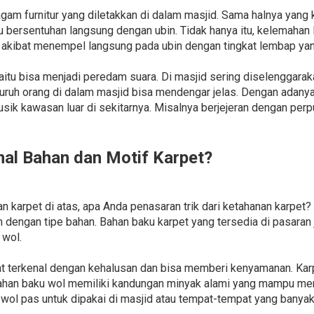
am furnitur yang diletakkan di dalam masjid. Sama halnya yang 
u bersentuhan langsung dengan ubin. Tidak hanya itu, kelemahan 
ibat menempel langsung pada ubin dengan tingkat lembap yang
aitu bisa menjadi peredam suara. Di masjid sering diselenggarak
uh orang di dalam masjid bisa mendengar jelas. Dengan adanya 
usik kawasan luar di sekitarnya. Misalnya berjejeran dengan perp
l Bahan dan Motif Karpet?
karpet di atas, apa Anda penasaran trik dari ketahanan karpet? 
n dengan tipe bahan. Bahan baku karpet yang tersedia di pasaran 
 wol.
t terkenal dengan kehalusan dan bisa memberi kenyamanan. Kar
gi. bahan baku wol memiliki kandungan minyak alami yang mampu 
wol pas untuk dipakai di masjid atau tempat-tempat yang banyak 