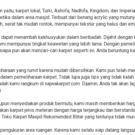
 yaitu, karpet lokal, Turki, Ashofa, Nadhifa, Kingdom, dan Imper
ika dalam area masjid. Terbuat dari benang acrylic yang mutunya
ah, serat tak mudah rontok, mempunyai tekstur yang halus dan em
ini dapat menambah kekhusyukan dalam beribadah. Dijahit denga
kami mempunyai tingkat keawetan yang lebih lama. Dengan pemel
siapa pun akan mencari-cari karpet seperti ini. Anda beruntung 
haraan yang rumit karena mudah dibersihkan. Kami pun telah me
dalam pemeliharaan karpet. Tidak lupa juga tips yang tidak kalah
sudah kami rangkum di najwakarpet.com. Dijamin, Anda tak akan l
.
laupun menyediakan produk bermutu, kami masih memberikan har
kan karpet jenis meteran dengan harga terjangkau dan berstandar
l Toko Karpet Masjid Rekomended Blitar yang tentunya tidak mur
pengukuran area ruangan. Karena kami selalu siap datang langsu