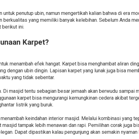
 untuk penutup ubin, namun mengertikah kalian bahwa di era mod
 berkualitas yang memiliki banyak kelebihan. Sebelum Anda mem
erikut ini.
unaan Karpet?
ntuk menambah efek hangat. Karpet bisa menghambat aliran dingin 
ung dengan ubin dingin. Lapisan karpet yang lunak juga bisa me
aktu yang tidak sebentar.
. Di masjid tentu sebagian besar jemaah akan berwudu sampai m
gunaan karpet bisa mengurangi kemungkinan cedera akibat tergel
antar listrik yang buruk.
a menambah keindahan interior masjid. Melalui kombinasi yang tep
t masjid tampak lebih menawan dan rapi. Pemilihan corak juga b
elegan. Dapat dipastikan kalau pengunjung akan semakin nyaman b