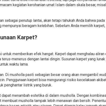
rmacam kegiatan kerohanian umat Islam dalam skala besar, misal
n sebagai penutup lantai, akan tetapi tahukah Anda bahwa pada s
g mempunyai beragam kelebihan. Sebelum Anda memilih karpet,
unaan Karpet?
i untuk memberikan efek hangat. Karpet dapat menghalau aliran d
a terus-menerus dengan lantai dingin. Susunan karpet yang luna
untuk waktu lama.
n. Di musholla pasti sebagian besar orang akan mengambil wudu 
in. Penggunaan karpet bisa mengurangi risiko kecelakaan akibat 
k penghantar listrik yang buruk.
t dapat menambah estetika di dalam musholla. Dengan kombinasi 
pat membuat musholla tampak lebih menawan dan bersih. Penentu
hnya kesan artistik atau elegan. Dapat dijamin kalau jemaah aka