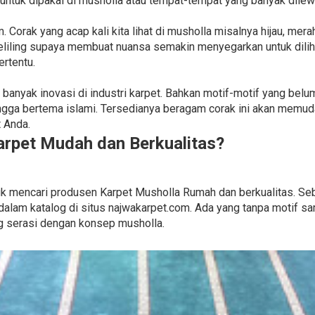
 untuk dipakai di musholla atau tempat-tempat yang banyak dilewa
 Corak yang acap kali kita lihat di musholla misalnya hijau, merah
liling supaya membuat nuansa semakin menyegarkan untuk dilih
ertentu.
adi banyak inovasi di industri karpet. Bahkan motif-motif yang be
 hingga bertema islami. Tersedianya beragam corak ini akan mem
 Anda.
rpet Mudah dan Berkualitas?
ntuk mencari produsen Karpet Musholla Rumah dan berkualitas. S
dalam katalog di situs najwakarpet.com. Ada yang tanpa motif s
g serasi dengan konsep musholla.