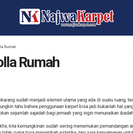
lla Rumah
olla Rumah
ekarang sudah menjadi elemen utama yang ada di suatu ruang, ter
ungkin tahu bahwa penggunaan karpet bisa jadi bukanlah hal ya
apkan sejumlah sajadah bagi jemaah yang ingin menunaikan ibadah
rakhir, kita kemungkinan sudah sering menemukan pemandangan a
u tidak cuma bisa menambah estetika, tapi juga kenyamanan unt