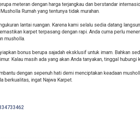
erupa meteran dengan harga terjangkau dan berstandar internasio
 Musholla Rumah yang tentunya tidak murahan.
gukuran lantai ruangan. Karena kami selalu sedia datang langsu
mastikan karpet terpasang dengan rapi. Anda cuma perlu menen
un musholla.
enyiapkan bonus berupa sajadah eksklusif untuk imam. Bahkan s
imur. Kalau masih ada yang akan Anda tanyakan, tinggal hubungi k
embantu dengan sepenuh hati demi menciptakan keadaan musholla
a berkualitas, ingat Najwa Karpet.
334733462