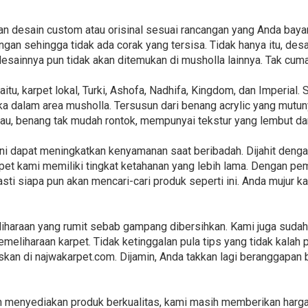
n desain custom atau orisinal sesuai rancangan yang Anda baya
gan sehingga tidak ada corak yang tersisa. Tidak hanya itu, de
desainnya pun tidak akan ditemukan di musholla lainnya. Tak cum
itu, karpet lokal, Turki, Ashofa, Nadhifa, Kingdom, dan Imperial
a dalam area musholla. Tersusun dari benang acrylic yang mutun
ngkau, benang tak mudah rontok, mempunyai tekstur yang lembut d
 ini dapat meningkatkan kenyamanan saat beribadah. Dijahit den
arpet kami memiliki tingkat ketahanan yang lebih lama. Dengan p
sti siapa pun akan mencari-cari produk seperti ini. Anda mujur 
iharaan yang rumit sebab gampang dibersihkan. Kami juga suda
meliharaan karpet. Tidak ketinggalan pula tips yang tidak kalah 
liskan di najwakarpet.com. Dijamin, Anda takkan lagi beranggapan
n menyediakan produk berkualitas, kami masih memberikan harga