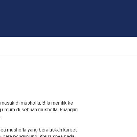
masuk di musholla. Bila menilik ke
ng umum di sebuah musholla. Ruangan
.
rea musholla yang beralaskan karpet
uk para pengunjung. Khususnya pada