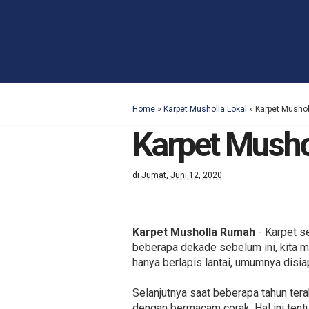
Home
»
Karpet Musholla Lokal
»
Karpet Musho
Karpet Mush
di
Jumat, Juni 12, 2020
Karpet Musholla Rumah
- Karpet s
beberapa dekade sebelum ini, kita m
hanya berlapis lantai, umumnya disi
Selanjutnya saat beberapa tahun te
dengan bermacam corak. Hal ini tent