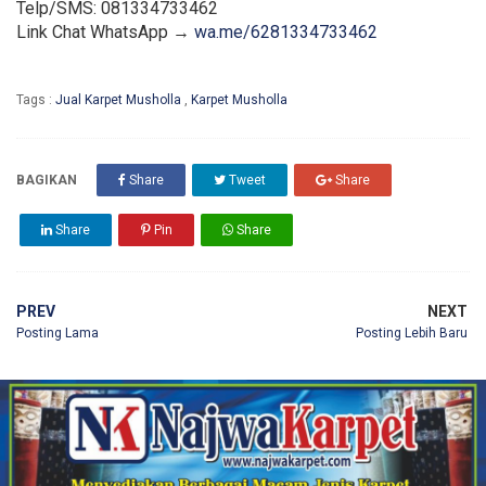
Telp/SMS: 081334733462
Link Chat WhatsApp →
wa.me/6281334733462
Tags :
Jual Karpet Musholla
,
Karpet Musholla
BAGIKAN
Share
Tweet
Share
Share
Pin
Share
PREV
NEXT
Posting Lama
Posting Lebih Baru