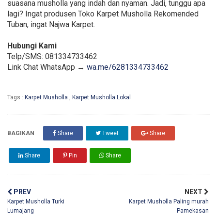
suasana musholla yang indah dan nyaman. Jadi, tunggu apa
lagi? Ingat produsen Toko Karpet Musholla Rekomended
Tuban, ingat Najwa Karpet.
Hubungi Kami
Telp/SMS: 081334733462
Link Chat WhatsApp →
wa.me/6281334733462
Tags :
Karpet Musholla
,
Karpet Musholla Lokal
BAGIKAN
Share
Tweet
Share
Share
Pin
Share
PREV
NEXT
Karpet Musholla Turki
Karpet Musholla Paling murah
Lumajang
Pamekasan