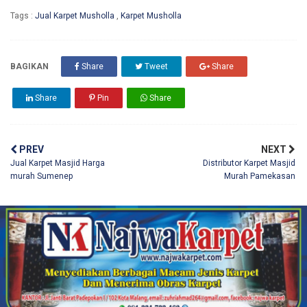
Tags :
Jual Karpet Musholla
,
Karpet Musholla
BAGIKAN
Share
Tweet
Share
Share
Pin
Share
PREV
NEXT
Jual Karpet Masjid Harga
Distributor Karpet Masjid
murah Sumenep
Murah Pamekasan