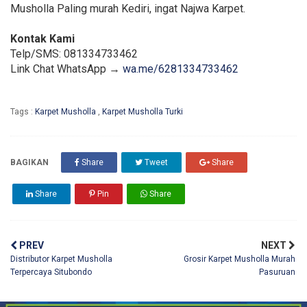
Musholla Paling murah Kediri, ingat Najwa Karpet.
Kontak Kami
Telp/SMS: 081334733462
Link Chat WhatsApp →
wa.me/6281334733462
Tags :
Karpet Musholla
,
Karpet Musholla Turki
BAGIKAN
Share
Tweet
Share
Share
Pin
Share
PREV
NEXT
Distributor Karpet Musholla
Grosir Karpet Musholla Murah
Terpercaya Situbondo
Pasuruan