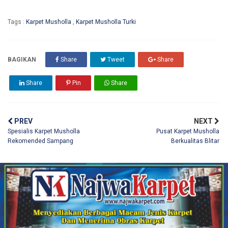
Tags :
Karpet Musholla
,
Karpet Musholla Turki
BAGIKAN
Share
Tweet
Share
Share
Pin
Share
PREV
NEXT
Spesialis Karpet Musholla
Pusat Karpet Musholla
Rekomended Sampang
Berkualitas Blitar