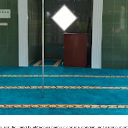
 acrylic yang kualitasnya hampir serupa dengan wol namun memi