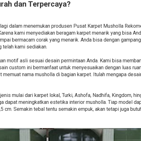
urah dan Terpercaya?
in lagi dalam menemukan produsen Pusat Karpet Musholla Rekom
 Karena kami menyediakan beragam karpet menarik yang bisa Anda
sampai bermacam corak yang menarik. Anda bisa dengan gampang
 telah kami sediakan.
n motif asli sesuai desain permintaan Anda. Kami bisa memba
desain custom ini bermanfaat untuk menyesuaikan dengan luas rua
at memuat nama musholla di bagian karpet. Itulah mengapa desa
nis mulai dari karpet lokal, Turki, Ashofa, Nadhifa, Kingdom, h
a dapat meningkatkan estetika interior musholla. Tiap model 
1,5 cm. Semakin tebal tentu semakin empuk, akan tetapi juga butu