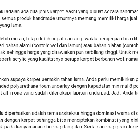
i adalah ada dua jenis karpet, yakni yang dibuat secara handma
u, semua produk handmade umumnya memang memiliki harga jual
 yang lama.
bih murah, tetapi lebih cepat dari segi waktu pengerjaan bila d
ri bahan alami (contoh: wol dan lamun) atau bahan olahan (contoh: 
ak sehingga harga yang ditawarkan pun terbilang tinggi. Untuk me
perti acrylic yang kualitasnya serupa karpet berbahan wol, namu
ankan supaya karpet semakin tahan lama, Anda perlu memikirkan
nded polyurethane foam underlay dengan kepadatan minimal 8 pon 
et all in one yang sudah dilengkapi lapisan underpad. Jadi, Anda t
rlu diperhatikan adalah tema arsitektur hingga dominasi warna di
n dengan karpet sehingga bisa menciptakan kombinasi yang elok
k pada kenyamanan dari segi tampilan. Serta dari segi psikolo