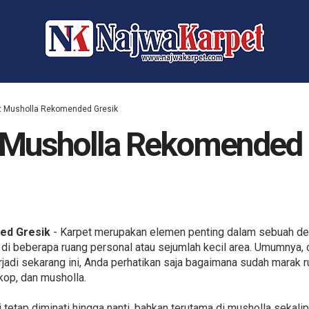
t Musholla Rekomended Gresik
 Musholla Rekomended 
ed Gresik
- Karpet merupakan elemen penting dalam sebuah de
 di beberapa ruang personal atau sejumlah kecil area. Umumnya
erjadi sekarang ini, Anda perhatikan saja bagaimana sudah marak 
kop, dan musholla.
di tetap diminati hingga nanti, bahkan terutama di musholla seka