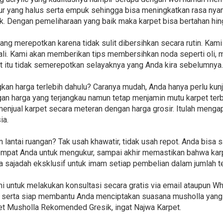
ur yang halus serta empuk sehingga bisa meningkatkan rasa nyam
. Dengan pemeliharaan yang baik maka karpet bisa bertahan hin
ang merepotkan karena tidak sulit dibersihkan secara rutin. Kam
li. Kami akan memberikan tips membersihkan noda seperti oli, m
 itu tidak semerepotkan selayaknya yang Anda kira sebelumnya.
an harga terlebih dahulu? Caranya mudah, Anda hanya perlu kun
 harga yang terjangkau namun tetap menjamin mutu karpet terbai
 menjual karpet secara meteran dengan harga grosir. Itulah mengap
ia.
lantai ruangan? Tak usah khawatir, tidak usah repot. Anda bisa 
 tempat Anda untuk mengukur, sampai akhir memastikan bahwa kar
 sajadah eksklusif untuk imam setiap pembelian dalam jumlah te
 untuk melakukan konsultasi secara gratis via email ataupun Wh
serta siap membantu Anda menciptakan suasana musholla yang e
et Musholla Rekomended Gresik, ingat Najwa Karpet.