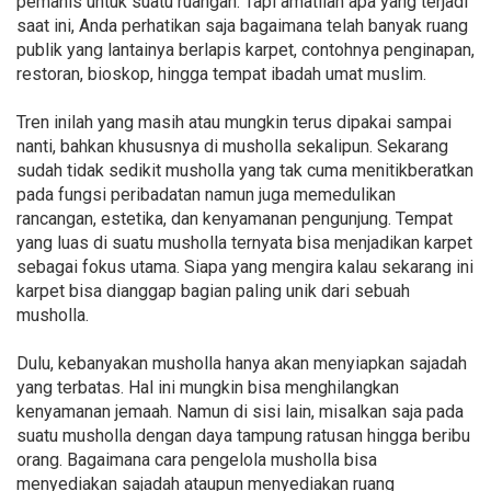
pemanis untuk suatu ruangan. Tapi amatilah apa yang terjadi
saat ini, Anda perhatikan saja bagaimana telah banyak ruang
publik yang lantainya berlapis karpet, contohnya penginapan,
restoran, bioskop, hingga tempat ibadah umat muslim.
Tren inilah yang masih atau mungkin terus dipakai sampai
nanti, bahkan khususnya di musholla sekalipun. Sekarang
sudah tidak sedikit musholla yang tak cuma menitikberatkan
pada fungsi peribadatan namun juga memedulikan
rancangan, estetika, dan kenyamanan pengunjung. Tempat
yang luas di suatu musholla ternyata bisa menjadikan karpet
sebagai fokus utama. Siapa yang mengira kalau sekarang ini
karpet bisa dianggap bagian paling unik dari sebuah
musholla.
Dulu, kebanyakan musholla hanya akan menyiapkan sajadah
yang terbatas. Hal ini mungkin bisa menghilangkan
kenyamanan jemaah. Namun di sisi lain, misalkan saja pada
suatu musholla dengan daya tampung ratusan hingga beribu
orang. Bagaimana cara pengelola musholla bisa
menyediakan sajadah ataupun menyediakan ruang