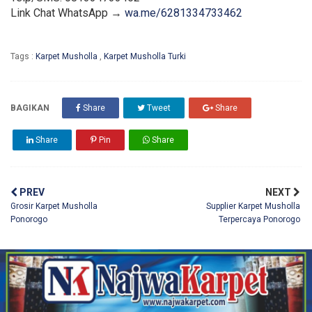
Link Chat WhatsApp →
wa.me/6281334733462
Tags :
Karpet Musholla
,
Karpet Musholla Turki
BAGIKAN
Share
Tweet
Share
Share
Pin
Share
PREV
NEXT
Grosir Karpet Musholla
Supplier Karpet Musholla
Ponorogo
Terpercaya Ponorogo