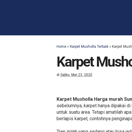
Home
»
Karpet Musholla Terbaik
»
Karpet Mus
Karpet Mush
di
Sabtu, Mei 23, 2020
Karpet Musholla Harga murah S
sebelumnya, karpet hanya dipakai d
untuk suatu area. Tetapi amatilah ap
berlapis karpet, contohnya penginapa
Tren inilah yang sedang atau bisa ja