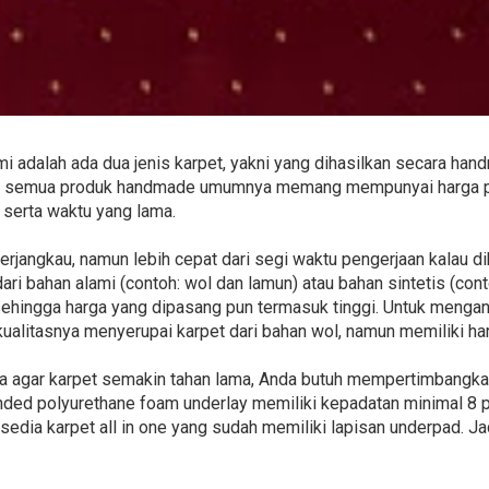
 adalah ada dua jenis karpet, yakni yang dihasilkan secara ha
hu, semua produk handmade umumnya memang mempunyai harga pe
 serta waktu yang lama.
 terjangkau, namun lebih cepat dari segi waktu pengerjaan kalau 
ari bahan alami (contoh: wol dan lamun) atau bahan sintetis (contoh
sehingga harga yang dipasang pun termasuk tinggi. Untuk mengant
 kualitasnya menyerupai karpet dari bahan wol, namun memiliki har
aga agar karpet semakin tahan lama, Anda butuh mempertimbangk
nded polyurethane foam underlay memiliki kepadatan minimal 8 po
edia karpet all in one yang sudah memiliki lapisan underpad. Jadi