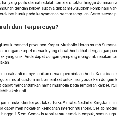
hal yang perlu diamati adalah tema arsitektur hingga dominasi w
angunan dengan karpet supaya dapat mewujudkan kombinasi yan
erakibat buruk pada kenyamanan secara tampilan. Serta secara p
urah dan Terpercaya?
agi untuk mencari produsen Karpet Musholla Harga murah Sumen
n beragam karpet menarik yang dapat Anda lihat dengan gampan
rak yang unik. Anda dapat dengan gampang mengombinasikan tem
akan.
an corak asli menyesuaikan desain permintaan Anda. Kami bisa
nggulan motif custom ini bermanfaat untuk menyesuaikan dengan l
ga dapat mencantumkan nama musholla pada lembaran karpet. I
ebih eksklusif.
nis mulai dari karpet lokal, Turki, Ashofa, Nadhifa, Kingdom, h
a dapat meningkatkan keindahan interior musholla. Setiap mod
m hingga 1,5 cm. Semakin tebal tentu semakin empuk, namun juga 