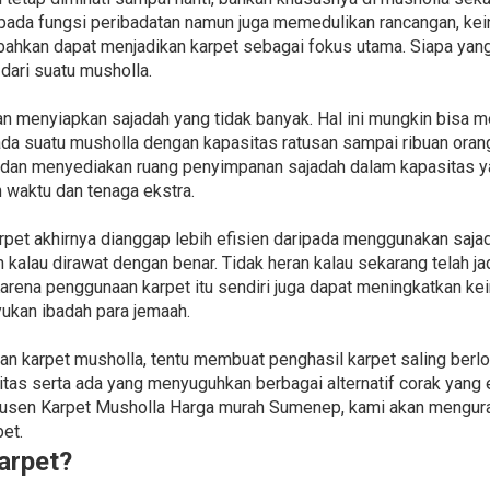
 pada fungsi peribadatan namun juga memedulikan rancangan, ke
 bahkan dapat menjadikan karpet sebagai fokus utama. Siapa yan
dari suatu musholla.
n menyiapkan sajadah yang tidak banyak. Hal ini mungkin bisa 
pada suatu musholla dengan kapasitas ratusan sampai ribuan ora
dan menyediakan ruang penyimpanan sajadah dalam kapasitas ya
waktu dan tenaga ekstra.
rpet akhirnya dianggap lebih efisien daripada menggunakan sajad
 kalau dirawat dengan benar. Tidak heran kalau sekarang telah 
Karena penggunaan karpet itu sendiri juga dapat meningkatkan ke
kan ibadah para jemaah.
n karpet musholla, tentu membuat penghasil karpet saling ber
tas serta ada yang menyuguhkan berbagai alternatif corak yang e
n Karpet Musholla Harga murah Sumenep, kami akan menguraik
et.
arpet?