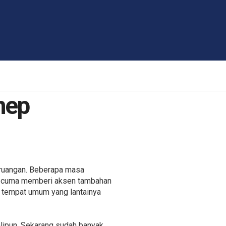
nep
r ruangan. Beberapa masa
a, cuma memberi aksen tambahan
ak tempat umum yang lantainya
kalipun. Sekarang sudah banyak