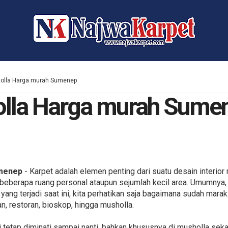
holla Harga murah Sumenep
olla Harga murah Sume
umenep
- Karpet adalah elemen penting dari suatu desain interio
i beberapa ruang personal ataupun sejumlah kecil area. Umumny
a yang terjadi saat ini, kita perhatikan saja bagaimana sudah mar
n, restoran, bioskop, hingga musholla.
di tetap diminati sampai nanti, bahkan khususnya di musholla se