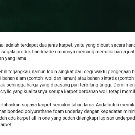
i adalah terdapat dua jenis karpet, yaitu yang dibuat secara h
u, segala produk handmade umumnya memang memiliki harga jual
aan yang lama.
bih terjangkau, namun lebih singkat dari segi waktu pengerjaan 
i bahan alam (contoh: wol dan lamun) atau bahan sintetis (contoh: p
ak sehingga harga yang dipasang pun terbilang tinggi. Demi meng
crylic yang kualitasnya serupa karpet berbahan wol, tetapi memili
ertahankan supaya karpet semakin tahan lama, Anda butuh memik
ahan bonded polyurethane foam underlay dengan kepadatan minima
dah ada karpet all in one yang sudah dilengkapi lapisan underpad.
arpet.