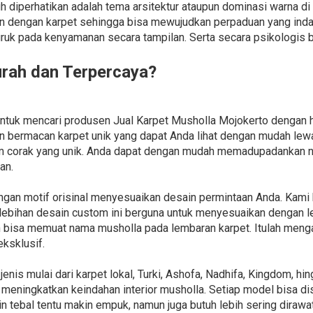
tuh diperhatikan adalah tema arsitektur ataupun dominasi warna d
an dengan karpet sehingga bisa mewujudkan perpaduan yang ind
ruk pada kenyamanan secara tampilan. Serta secara psikologis
urah dan Terpercaya?
i untuk mencari produsen Jual Karpet Musholla Mojokerto dengan 
bermacan karpet unik yang dapat Anda lihat dengan mudah lewat
m corak yang unik. Anda dapat dengan mudah memadupadankan n
an.
gan motif orisinal menyesuaikan desain permintaan Anda. Kam
kelebihan desain custom ini berguna untuk menyesuaikan dengan l
n bisa memuat nama musholla pada lembaran karpet. Itulah men
ksklusif.
nis mulai dari karpet lokal, Turki, Ashofa, Nadhifa, Kingdom, h
meningkatkan keindahan interior musholla. Setiap model bisa d
in tebal tentu makin empuk, namun juga butuh lebih sering dirawa