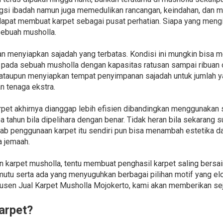
ngsi ibadah namun juga memedulikan rancangan, keindahan, dan 
dapat membuat karpet sebagai pusat perhatian. Siapa yang mengir
sebuah musholla.
n menyiapkan sajadah yang terbatas. Kondisi ini mungkin bisa 
aja pada sebuah musholla dengan kapasitas ratusan sampai ribuan
ataupun menyiapkan tempat penyimpanan sajadah untuk jumlah ya
 tenaga ekstra.
pet akhirnya dianggap lebih efisien dibandingkan menggunakan sa
a tahun bila dipelihara dengan benar. Tidak heran bila sekarang
bab penggunaan karpet itu sendiri pun bisa menambah estetika 
 jemaah.
 karpet musholla, tentu membuat penghasil karpet saling bersai
tu serta ada yang menyuguhkan berbagai pilihan motif yang elok
 Jual Karpet Musholla Mojokerto, kami akan memberikan sejum
arpet?