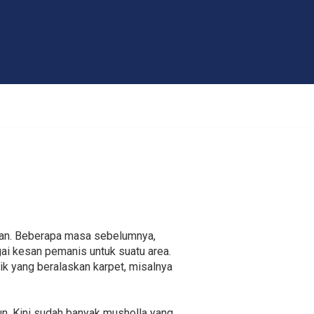
gan. Beberapa masa sebelumnya,
ai kesan pemanis untuk suatu area.
lik yang beralaskan karpet, misalnya
pun. Kini sudah banyak musholla yang