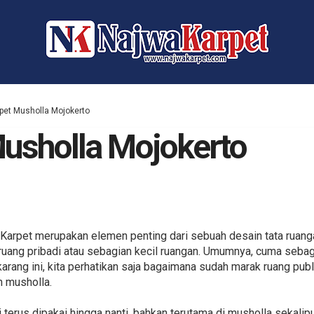
rpet Musholla Mojokerto
Musholla Mojokerto
 Karpet merupakan elemen penting dari sebuah desain tata ruan
ruang pribadi atau sebagian kecil ruangan. Umumnya, cuma sebag
karang ini, kita perhatikan saja bagaimana sudah marak ruang pub
n musholla.
di terus dipakai hingga nanti, bahkan terutama di musholla sekali