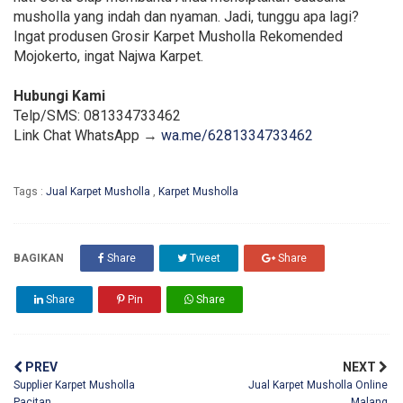
musholla yang indah dan nyaman. Jadi, tunggu apa lagi?
Ingat produsen Grosir Karpet Musholla Rekomended
Mojokerto, ingat Najwa Karpet.
Hubungi Kami
Telp/SMS: 081334733462
Link Chat WhatsApp →
wa.me/6281334733462
Tags :
Jual Karpet Musholla
,
Karpet Musholla
BAGIKAN
Share
Tweet
Share
Share
Pin
Share
PREV
NEXT
Supplier Karpet Musholla
Jual Karpet Musholla Online
Pacitan
Malang