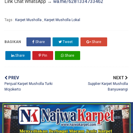
Link Chat WhatsApp →
wa.me/6281334733462
Tags :
Karpet Musholla
,
Karpet Musholla Lokal
BAGIKAN
Share
Tweet
Share
Share
Pin
Share
PREV
NEXT
Penjual Karpet Musholla Turki
Supplier Karpet Musholla
Mojokerto
Banyuwangi