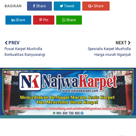
BAGIKAN
Share
Tweet
Share
Share
Pin
Share
PREV
NEXT
Pusat Karpet Musholla
Spesialis Karpet Musholla
Berkualitas Banyuwangi
Harga murah Nganjuk