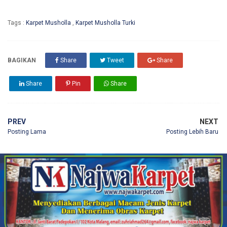
Tags :
Karpet Musholla
,
Karpet Musholla Turki
BAGIKAN
Share
Tweet
Share
Share
Pin
Share
PREV
NEXT
Posting Lama
Posting Lebih Baru