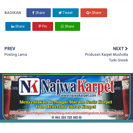
BAGIKAN
Share
Tweet
Share
Share
Pin
Share
PREV
NEXT
Posting Lama
Produsen Karpet Musholla
Turki Gresik