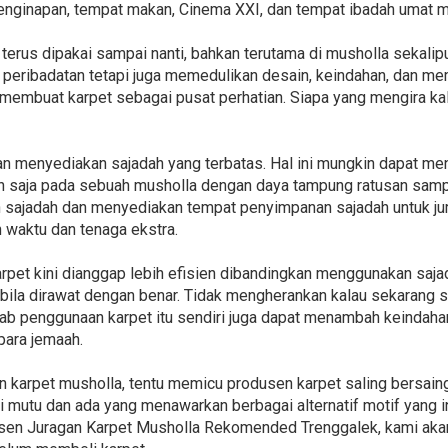
 penginapan, tempat makan, Cinema XXI, dan tempat ibadah umat m
 terus dipakai sampai nanti, bahkan terutama di musholla sekalipu
 peribadatan tetapi juga memedulikan desain, keindahan, dan me
 membuat karpet sebagai pusat perhatian. Siapa yang mengira kal
an menyediakan sajadah yang terbatas. Hal ini mungkin dapat m
an saja pada sebuah musholla dengan daya tampung ratusan sampa
sajadah dan menyediakan tempat penyimpanan sajadah untuk juml
waktu dan tenaga ekstra.
rpet kini dianggap lebih efisien dibandingkan menggunakan sajad
 bila dirawat dengan benar. Tidak mengherankan kalau sekarang 
ebab penggunaan karpet itu sendiri juga dapat menambah keindah
para jemaah.
 karpet musholla, tentu memicu produsen karpet saling bersain
 mutu dan ada yang menawarkan berbagai alternatif motif yang in
n Juragan Karpet Musholla Rekomended Trenggalek, kami akan