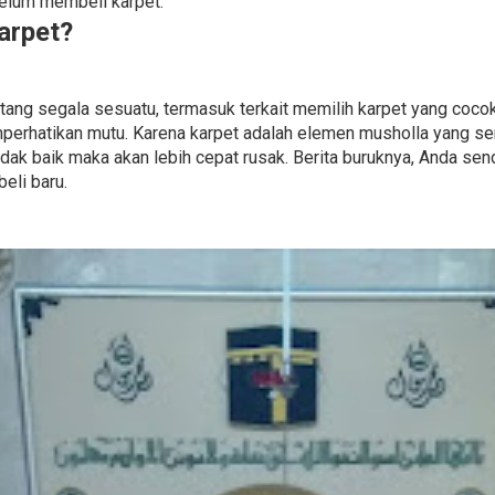
belum membeli karpet.
arpet?
 tentang segala sesuatu, termasuk terkait memilih karpet yang coc
erhatikan mutu. Karena karpet adalah elemen musholla yang se
idak baik maka akan lebih cepat rusak. Berita buruknya, Anda send
eli baru.