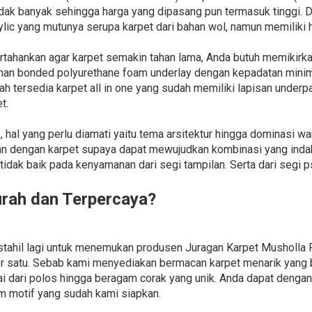
dak banyak sehingga harga yang dipasang pun termasuk tinggi. D
ylic yang mutunya serupa karpet dari bahan wol, namun memiliki 
rtahankan agar karpet semakin tahan lama, Anda butuh memikir
ahan bonded polyurethane foam underlay dengan kepadatan minima
lah tersedia karpet all in one yang sudah memiliki lapisan underpad
t.
hal yang perlu diamati yaitu tema arsitektur hingga dominasi wa
an dengan karpet supaya dapat mewujudkan kombinasi yang inda
tidak baik pada kenyamanan dari segi tampilan. Serta dari segi 
urah dan Terpercaya?
stahil lagi untuk menemukan produsen Juragan Karpet Musholl
or satu. Sebab kami menyediakan bermacan karpet menarik yan
ai dari polos hingga beragam corak yang unik. Anda dapat de
m motif yang sudah kami siapkan.