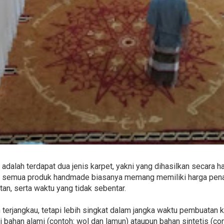
adalah terdapat dua jenis karpet, yakni yang dihasilkan secara
u, semua produk handmade biasanya memang memiliki harga pena
n, serta waktu yang tidak sebentar.
h terjangkau, tetapi lebih singkat dalam jangka waktu pembuatan
i bahan alami (contoh: wol dan lamun) ataupun bahan sintetis (conto