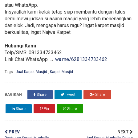
atau WhatsApp.
Insyaallah kami kelak tetap siap membantu dengan tulus
demi mewujudkan suasana masjid yang lebih menenangkan
dan elok. Jadi, mengapa harus ragu? Ingat karpet masjid
berkualitas, ingat Najwa Karpet.
Hubungi Kami
Telp/SMS: 081334733462
Link Chat WhatsApp →
wa.me/6281334733462
Tags :
Jual Karpet Masjid
,
Karpet Masjid
BAGIKAN
Share
Tweet
Share
Share
Pin
Share
PREV
NEXT
Produsen Karpet Musholla
Jual Karpet Musholla Paling