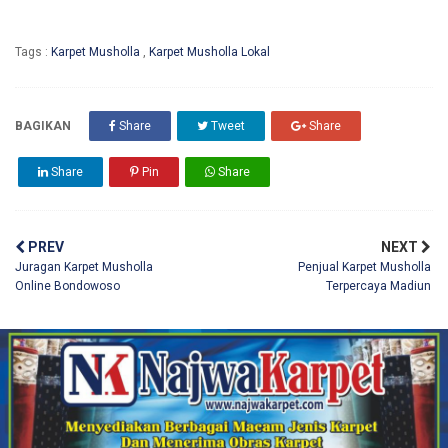
Tags :
Karpet Musholla
,
Karpet Musholla Lokal
BAGIKAN
Share
Tweet
Share
Share
Pin
Share
PREV
NEXT
Juragan Karpet Musholla
Penjual Karpet Musholla
Online Bondowoso
Terpercaya Madiun