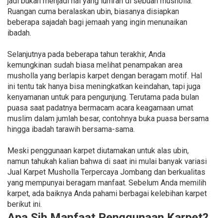
jadi bukan menjadi hal yang lumrah di sebuah musholla.
Ruangan cuma beralaskan ubin, biasanya disiapkan
beberapa sajadah bagi jemaah yang ingin menunaikan
ibadah.
Selanjutnya pada beberapa tahun terakhir, Anda
kemungkinan sudah biasa melihat penampakan area
musholla yang berlapis karpet dengan beragam motif. Hal
ini tentu tak hanya bisa meningkatkan keindahan, tapi juga
kenyamanan untuk para pengunjung. Terutama pada bulan
puasa saat padatnya bermacam acara keagamaan umat
muslim dalam jumlah besar, contohnya buka puasa bersama
hingga ibadah tarawih bersama-sama.
Meski penggunaan karpet diutamakan untuk alas ubin,
namun tahukah kalian bahwa di saat ini mulai banyak variasi
Jual Karpet Musholla Terpercaya Jombang dan berkualitas
yang mempunyai beragam manfaat. Sebelum Anda memilih
karpet, ada baiknya Anda pahami berbagai kelebihan karpet
berikut ini.
Apa Sih Manfaat Penggunaan Karpet?