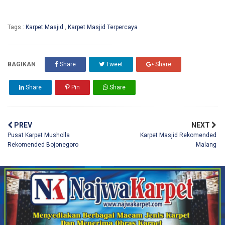
Tags :
Karpet Masjid
,
Karpet Masjid Terpercaya
BAGIKAN
Share
Tweet
Share
Share
Pin
Share
PREV
NEXT
Pusat Karpet Musholla
Karpet Masjid Rekomended
Rekomended Bojonegoro
Malang