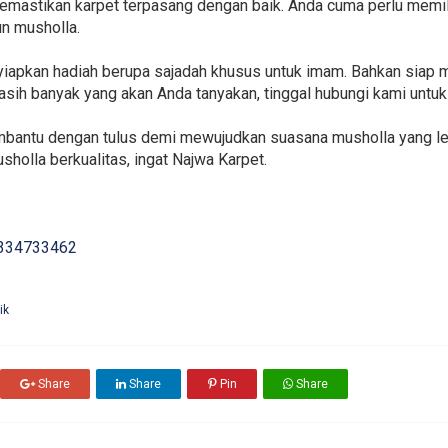
mastikan karpet terpasang dengan baik. Anda cuma perlu memili
un musholla.
yiapkan hadiah berupa sajadah khusus untuk imam. Bahkan siap 
 masih banyak yang akan Anda tanyakan, tinggal hubungi kami unt
embantu dengan tulus demi mewujudkan suasana musholla yang le
holla berkualitas, ingat Najwa Karpet.
334733462
ik
Share
Share
Pin
Share