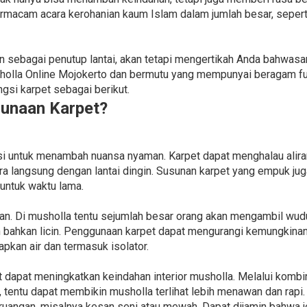
ermacam acara kerohanian kaum Islam dalam jumlah besar, sepert
 sebagai penutup lantai, akan tetapi mengertikah Anda bahwasa
holla Online Mojokerto dan bermutu yang mempunyai beragam f
si karpet sebagai berikut.
unaan Karpet?
si untuk menambah nuansa nyaman. Karpet dapat menghalau aliran 
cara langsung dengan lantai dingin. Susunan karpet yang empuk j
untuk waktu lama.
an. Di musholla tentu sejumlah besar orang akan mengambil wud
bahkan licin. Penggunaan karpet dapat mengurangi kemungkinan k
pkan air dan termasuk isolator.
t dapat meningkatkan keindahan interior musholla. Melalui kombi
, tentu dapat membikin musholla terlihat lebih menawan dan rapi
ruangan, misalnya kesan seni atau mewah. Dapat dijamin bahwa 