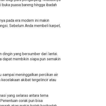
i buka puasa bareng hingga ibadah
nya pada era modern ini makin
ungsi. Sebelum Anda membeli karpet,
dingin yang bersumber dari lantai.
uga dapat membikin siapa pun semakin
u sampai meninggalkan percikan air
ecelakaan akibat tergelincir atau
nasi yang selaras antara tema
. Penentuan corak pun bisa
jemaah akan makin betah beribadah