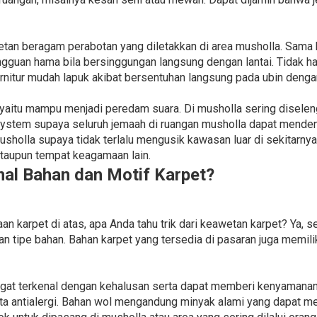
an beragam perabotan yang diletakkan di area musholla. Sama
ngguan hama bila bersinggungan langsung dengan lantai. Tidak han
nitur mudah lapuk akibat bersentuhan langsung pada ubin denga
t yaitu mampu menjadi peredam suara. Di musholla sering disel
tem supaya seluruh jemaah di ruangan musholla dapat mendeng
sholla supaya tidak terlalu mengusik kawasan luar di sekitarny
ataupun tempat keagamaan lain.
l Bahan dan Motif Karpet?
karpet di atas, apa Anda tahu trik dari keawetan karpet? Ya, se
n tipe bahan. Bahan karpet yang tersedia di pasaran juga memili
gat terkenal dengan kehalusan serta dapat memberi kenyamanan
erta antialergi. Bahan wol mengandung minyak alami yang dapat 