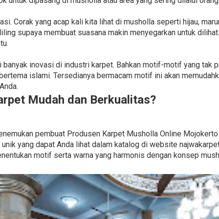
k untuk dipasang di musholla atau area yang sering dilalui orang
. Corak yang acap kali kita lihat di musholla seperti hijau, maru
liling supaya membuat suasana makin menyegarkan untuk dilihat
tu.
adi banyak inovasi di industri karpet. Bahkan motif-motif yang ta
ga bertema islami. Tersedianya bermacam motif ini akan memuda
 Anda.
rpet Mudah dan Berkualitas?
uk menemukan pembuat Produsen Karpet Musholla Online Mojokert
nik yang dapat Anda lihat dalam katalog di website najwakarpet
nentukan motif serta warna yang harmonis dengan konsep musho