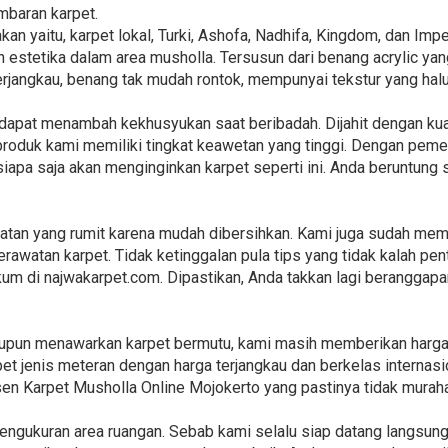
mbaran karpet.
an yaitu, karpet lokal, Turki, Ashofa, Nadhifa, Kingdom, dan Imp
estetika dalam area musholla. Tersusun dari benang acrylic yan
h terjangkau, benang tak mudah rontok, mempunyai tekstur yang ha
ni dapat menambah kekhusyukan saat beribadah. Dijahit dengan k
roduk kami memiliki tingkat keawetan yang tinggi. Dengan pemel
siapa saja akan menginginkan karpet seperti ini. Anda beruntung
tan yang rumit karena mudah dibersihkan. Kami juga sudah mem
rawatan karpet. Tidak ketinggalan pula tips yang tidak kalah pen
gkum di najwakarpet.com. Dipastikan, Anda takkan lagi beranggap
aupun menawarkan karpet bermutu, kami masih memberikan harga 
t jenis meteran dengan harga terjangkau dan berkelas internasio
en Karpet Musholla Online Mojokerto yang pastinya tidak murah
engukuran area ruangan. Sebab kami selalu siap datang langsun