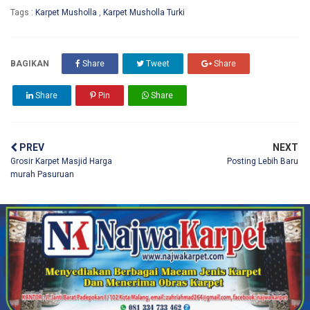
Tags :
Karpet Musholla
,
Karpet Musholla Turki
BAGIKAN
Share
Tweet
Share
Share
Pin
Share
PREV
NEXT
Grosir Karpet Masjid Harga
Posting Lebih Baru
murah Pasuruan