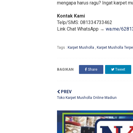
mengapa harus ragu? Ingat karpet mus
Kontak Kami
Telp/SMS: 081334733462
Link Chat WhatsApp →
wa.me/6281
Tags :
Karpet Musholla
,
Karpet Musholla Terp
BAGIKAN
Share
Tweet
PREV
Toko Karpet Musholla Online Madiun