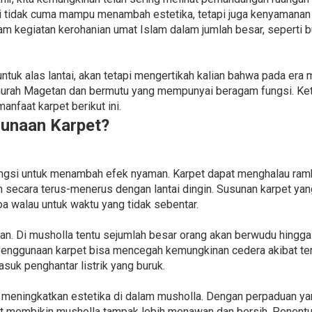
ti tidak cuma mampu menambah estetika, tetapi juga kenyamanan
am kegiatan kerohanian umat Islam dalam jumlah besar, seperti
tuk alas lantai, akan tetapi mengertikah kalian bahwa pada era 
 murah Magetan dan bermutu yang mempunyai beragam fungsi. Ket
nfaat karpet berikut ini.
unaan Karpet?
ungsi untuk menambah efek nyaman. Karpet dapat menghalau ramb
uhan secara terus-menerus dengan lantai dingin. Susunan karpet 
a walau untuk waktu yang tidak sebentar.
an. Di musholla tentu sejumlah besar orang akan berwudu hingga
enggunaan karpet bisa mencegah kemungkinan cedera akibat terge
suk penghantar listrik yang buruk.
a meningkatkan estetika di dalam musholla. Dengan perpaduan yan
pat membikin musholla tampak lebih menawan dan bersih. Penent