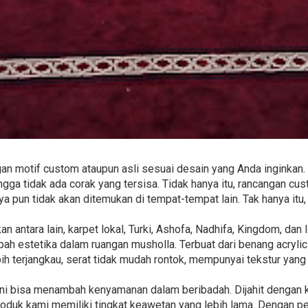
 motif custom ataupun asli sesuai desain yang Anda inginkan. 
ga tidak ada corak yang tersisa. Tidak hanya itu, rancangan c
ya pun tidak akan ditemukan di tempat-tempat lain. Tak hanya it
n antara lain, karpet lokal, Turki, Ashofa, Nadhifa, Kingdom, da
h estetika dalam ruangan musholla. Terbuat dari benang acryli
ebih terjangkau, serat tidak mudah rontok, mempunyai tekstur yang
 ini bisa menambah kenyamanan dalam beribadah. Dijahit dengan
roduk kami memiliki tingkat keawetan yang lebih lama. Dengan p