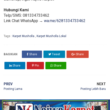
Hubungi Kami
Telp/SMS: 081334733462
Link Chat WhatsApp →
wa.me/6281334733462
Tags :
Karpet Musholla
,
Karpet Musholla Lokal
BAGIKAN
Share
Tweet
Share
Share
Pin
Share
PREV
NEXT
Posting Lama
Posting Lebih Baru