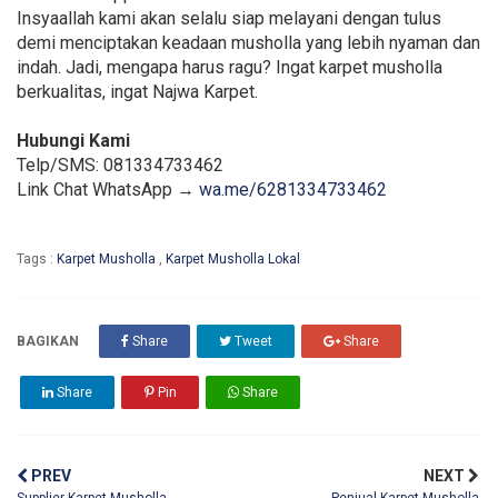
Insyaallah kami akan selalu siap melayani dengan tulus
demi menciptakan keadaan musholla yang lebih nyaman dan
indah. Jadi, mengapa harus ragu? Ingat karpet musholla
berkualitas, ingat Najwa Karpet.
Hubungi Kami
Telp/SMS: 081334733462
Link Chat WhatsApp →
wa.me/6281334733462
Tags :
Karpet Musholla
,
Karpet Musholla Lokal
BAGIKAN
Share
Tweet
Share
Share
Pin
Share
PREV
NEXT
Supplier Karpet Musholla
Penjual Karpet Musholla