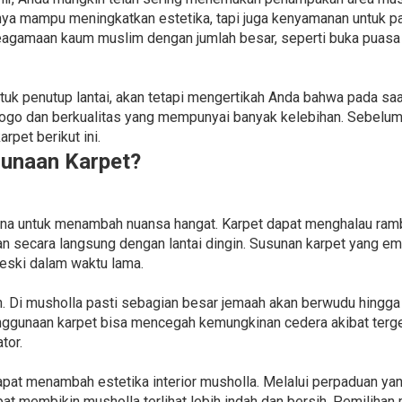
hanya mampu meningkatkan estetika, tapi juga kenyamanan untuk p
agamaan kaum muslim dengan jumlah besar, seperti buka puasa b
uk penutup lantai, akan tetapi mengertikah Anda bahwa pada saa
ogo dan berkualitas yang mempunyai banyak kelebihan. Sebelum
pet berikut ini.
unaan Karpet?
una untuk menambah nuansa hangat. Karpet dapat menghalau ramb
gan secara langsung dengan lantai dingin. Susunan karpet yang e
meski dalam waktu lama.
. Di musholla pasti sebagian besar jemaah akan berwudu hingga 
nggunaan karpet bisa mencegah kemungkinan cedera akibat tergel
tor.
apat menambah estetika interior musholla. Melalui perpaduan yan
at membikin musholla terlihat lebih indah dan bersih. Pemilihan