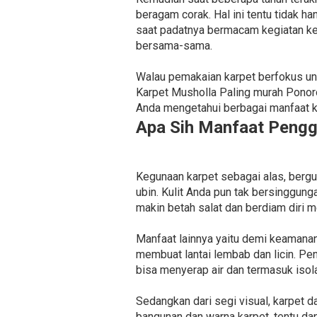
beragam corak. Hal ini tentu tidak 
saat padatnya bermacam kegiatan ke
bersama-sama.
Walau pemakaian karpet berfokus unt
Karpet Musholla Paling murah Ponor
Anda mengetahui berbagai manfaat kar
Apa Sih Manfaat Pengg
Kegunaan karpet sebagai alas, berg
ubin. Kulit Anda pun tak bersinggun
makin betah salat dan berdiam diri 
Manfaat lainnya yaitu demi keamanan
membuat lantai lembab dan licin. Pe
bisa menyerap air dan termasuk isola
Sedangkan dari segi visual, karpet d
bangunan dan warna karpet, tentu dap