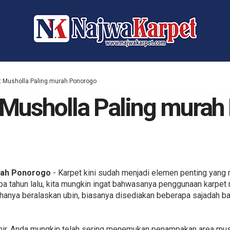
t Musholla Paling murah Ponorogo
 Musholla Paling mura
rah Ponorogo
- Karpet kini sudah menjadi elemen penting yang 
apa tahun lalu, kita mungkin ingat bahwasanya penggunaan karpet
hanya beralaskan ubin, biasanya disediakan beberapa sajadah b
hir, Anda mungkin telah sering menemukan penampakan area mush