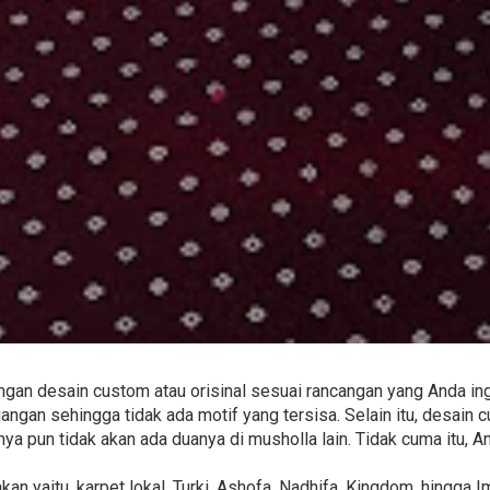
an desain custom atau orisinal sesuai rancangan yang Anda ing
ngan sehingga tidak ada motif yang tersisa. Selain itu, desain
nya pun tidak akan ada duanya di musholla lain. Tidak cuma itu,
an yaitu, karpet lokal, Turki, Ashofa, Nadhifa, Kingdom, hingga