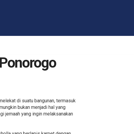
h Ponorogo
melekat di suatu bangunan, termasuk
 mungkin bukan menjadi hal yang
agi jemaah yang ingin melaksanakan
olla yang berlapis karpet dengan