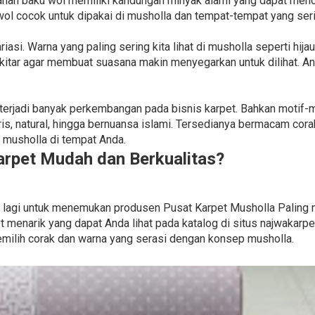
gi. bahan baku wol memiliki kandungan minyak alami yang dapat m
wol cocok untuk dipakai di musholla dan tempat-tempat yang seri
iasi. Warna yang paling sering kita lihat di musholla seperti hij
itar agar membuat suasana makin menyegarkan untuk dilihat. An
 terjadi banyak perkembangan pada bisnis karpet. Bahkan motif-m
s, natural, hingga bernuansa islami. Tersedianya bermacam cora
musholla di tempat Anda.
rpet Mudah dan Berkualitas?
il lagi untuk menemukan produsen Pusat Karpet Musholla Palin
 menarik yang dapat Anda lihat pada katalog di situs najwakarpe
ilih corak dan warna yang serasi dengan konsep musholla.