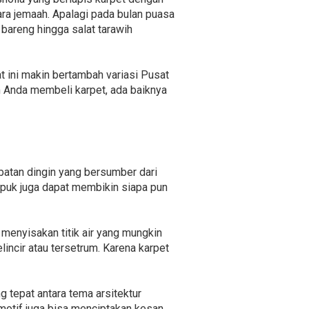
ara jemaah. Apalagi pada bulan puasa
areng hingga salat tarawih
t ini makin bertambah variasi Pusat
 Anda membeli karpet, ada baiknya
atan dingin yang bersumber dari
mpuk juga dapat membikin siapa pun
menyisakan titik air yang mungkin
incir atau tersetrum. Karena karpet
g tepat antara tema arsitektur
 motif juga bisa menciptakan kesan