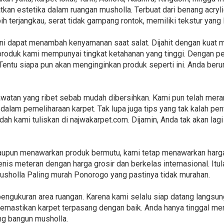
kan estetika dalam ruangan musholla. Terbuat dari benang acryl
ebih terjangkau, serat tidak gampang rontok, memiliki tekstur yang
 ini dapat menambah kenyamanan saat salat. Dijahit dengan kuat
produk kami mempunyai tingkat ketahanan yang tinggi. Dengan p
Tentu siapa pun akan menginginkan produk seperti ini. Anda ber
watan yang ribet sebab mudah dibersihkan. Kami pun telah mera
dalam pemeliharaan karpet. Tak lupa juga tips yang tak kalah pen
ah kami tuliskan di najwakarpet.com. Dijamin, Anda tak akan lagi
laupun menawarkan produk bermutu, kami tetap menawarkan harga
enis meteran dengan harga grosir dan berkelas internasional. It
usholla Paling murah Ponorogo yang pastinya tidak murahan.
engukuran area ruangan. Karena kami selalu siap datang langsu
emastikan karpet terpasang dengan baik. Anda hanya tinggal men
ang bangun musholla.