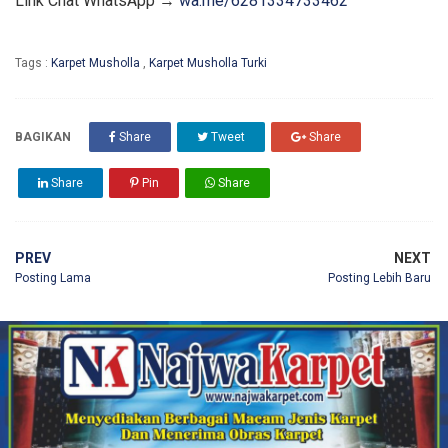
Link Chat WhatsApp →
wa.me/6281334733462
Tags :
Karpet Musholla
,
Karpet Musholla Turki
BAGIKAN
Share
Tweet
Share
Share
Pin
Share
PREV
NEXT
Posting Lama
Posting Lebih Baru