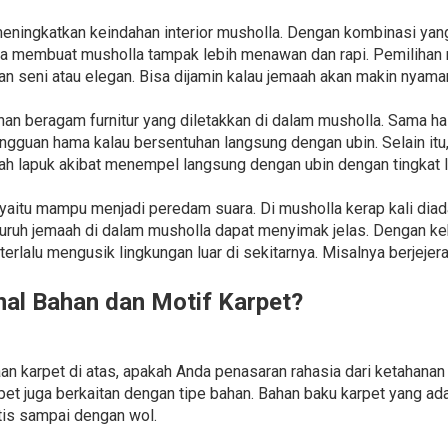
 meningkatkan keindahan interior musholla. Dengan kombinasi yang
sa membuat musholla tampak lebih menawan dan rapi. Pemilihan 
n seni atau elegan. Bisa dijamin kalau jemaah akan makin nyama
n beragam furnitur yang diletakkan di dalam musholla. Sama ha
ngguan hama kalau bersentuhan langsung dengan ubin. Selain itu
h lapuk akibat menempel langsung dengan ubin dengan tingkat l
 yaitu mampu menjadi peredam suara. Di musholla kerap kali diad
ruh jemaah di dalam musholla dapat menyimak jelas. Dengan ke
 terlalu mengusik lingkungan luar di sekitarnya. Misalnya berjeje
l Bahan dan Motif Karpet?
n karpet di atas, apakah Anda penasaran rahasia dari ketahanan 
pet juga berkaitan dengan tipe bahan. Bahan baku karpet yang ad
tetis sampai dengan wol.