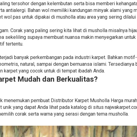
ling tersohor dengan kelembutan serta bisa memberi kehangata
serta antialergi. Bahan wol memiliki kandungan minyak alami y
t wol pas untuk dipakai di musholla atau area yang sering dilalui
m. Corak yang paling sering kita lihat di musholla misalnya hijau
ea sekeliling supaya membuat nuansa makin menyegarkan untuk d
f tertentu.
h terjadi banyak perkembangan pada industri karpet. Bahkan mot
metris, natural, sampai dengan bernuansa islami. Tersedianya 
arpet yang cocok untuk di tempat ibadah Anda.
rpet Mudah dan Berkualitas?
untuk menemukan pembuat Distributor Karpet Musholla Harga mura
 unik yang dapat Anda lihat pada katalog di situs najwakarpet.c
emilih corak serta warna yang serasi dengan tema musholla.