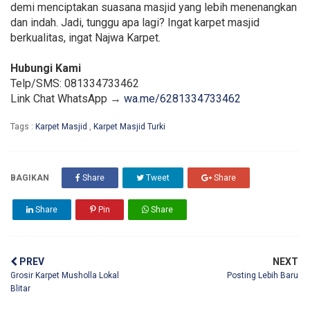
demi menciptakan suasana masjid yang lebih menenangkan
dan indah. Jadi, tunggu apa lagi? Ingat karpet masjid
berkualitas, ingat Najwa Karpet.
Hubungi Kami
Telp/SMS: 081334733462
Link Chat WhatsApp →
wa.me/6281334733462
Tags :
Karpet Masjid
,
Karpet Masjid Turki
BAGIKAN
Share
Tweet
Share
Share
Pin
Share
PREV
NEXT
Grosir Karpet Musholla Lokal
Posting Lebih Baru
Blitar