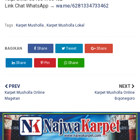
Link Chat WhatsApp →
wa.me/6281334733462
Tags :
Karpet Musholla
,
Karpet Musholla Lokal
BAGIKAN
Share
Tweet
Share
Share
Pin
Share
PREV
NEXT
Karpet Musholla Online
Karpet Musholla Online
Magetan
Bojonegoro