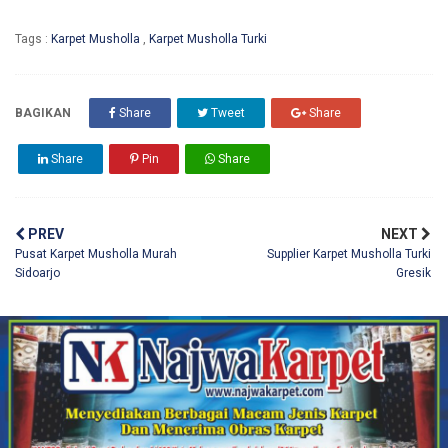
Tags :
Karpet Musholla
,
Karpet Musholla Turki
BAGIKAN
Share
Tweet
Share
Share
Pin
Share
PREV
NEXT
Pusat Karpet Musholla Murah
Supplier Karpet Musholla Turki
Sidoarjo
Gresik