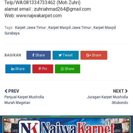
Telp/WA:081334733462 (Moh Zuhri)
alamat email : zuhriahmad264@gmail.com
Web: www.najwakarpet.com
Tags :
Karpet Jawa Timur
,
Karpet Masjid Jawa Timur
,
Karpet Masjid
Surabaya
BAGIKAN
Share
Tweet
Share
Share
Pin
Share
PREV
NEXT
Penjual Karpet Musholla
Juragan Karpet Musholla
Murah Magetan
Situbondo