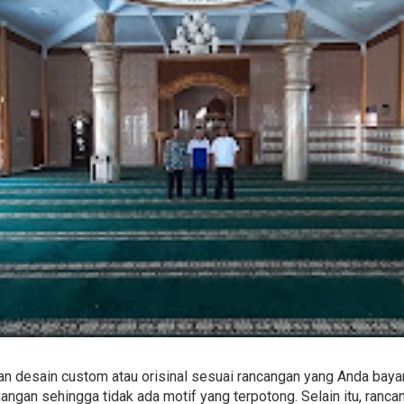
n desain custom atau orisinal sesuai rancangan yang Anda baya
ngan sehingga tidak ada motif yang terpotong. Selain itu, ranc