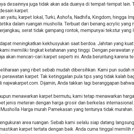
ya desainnya juga tidak akan ada duanya di tempat-tempat lain. T
esain karpet.
n yaitu, karpet lokal, Turki, Ashofa, Nadhifa, Kingdom, hingga I
tika dalam ruangan musholla. Terbuat dari benang acrylic yang 
 terjangkau, serat tidak gampang rontok, mempunyai tekstur yang
ni dapat meningkatkan kekhusyukan saat berdoa. Jahitan yang kua
ami memiliki tingkat ketahanan yang tinggi. Dengan perawatan 
aja akan mencari-cari karpet seperti ini. Anda beruntung karena t
liharaan yang ribet sebab mudah dibersihkan. Kami pun sudah 
 perawatan karpet. Tak ketinggalan pula tips yang tidak kalah ba
i najwakarpet.com. Dijamin, Anda takkan lagi beranggapan bahw
laupun menawarkan karpet bermutu, kami tetap menawarkan harga
t jenis meteran dengan harga grosir dan berkelas internasional.
t Musholla Harga murah Pamekasan yang tentunya tidak murahan.
pengukuran area ruangan. Sebab kami selalu siap datang langsu
stikan karpet tertata dengan baik. Anda cuma tinggal memilih 