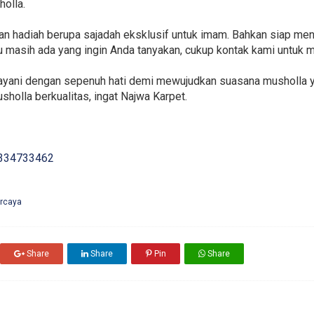
olla.
akan hadiah berupa sajadah eksklusif untuk imam. Bahkan siap 
u masih ada yang ingin Anda tanyakan, cukup kontak kami untuk m
layani dengan sepenuh hati demi mewujudkan suasana musholla ya
holla berkualitas, ingat Najwa Karpet.
334733462
ercaya
Share
Share
Pin
Share