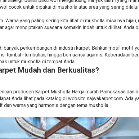
dan antialergi. bahan baku wol mengandung minyak alami yang 
wol cocok untuk dipakai di musholla atau area yang sering dilalui
Warna yang paling sering kita lihat di musholla misalnya hijau, 
ar agar menciptakan suasana semakin indah untuk dilihat. Anda 
jadi banyak perkembangan di industri karpet. Bahkan motif-motif
is, tumbuh-tumbuhan, hingga bernuansa agamis. Keberadaan ber
as untuk musholla di tempat Anda.
rpet Mudah dan Berkualitas?
uk mencari produsen Karpet Musholla Harga murah Pamekasan dan
apat Anda lihat pada katalog di website najwakarpet.com. Ada y
tif dan warna yang harmonis dengan tema musholla.