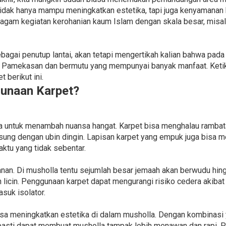
 tidak hanya mampu meningkatkan estetika, tapi juga kenyamanan
ragam kegiatan kerohanian kaum Islam dengan skala besar, misal
agai penutup lantai, akan tetapi mengertikah kalian bahwa pada
h Pamekasan dan bermutu yang mempunyai banyak manfaat. Keti
 berikut ini.
unaan Karpet?
a untuk menambah nuansa hangat. Karpet bisa menghalau rambatan 
gsung dengan ubin dingin. Lapisan karpet yang empuk juga bisa 
aktu yang tidak sebentar.
nan. Di musholla tentu sejumlah besar jemaah akan berwudu hin
icin. Penggunaan karpet dapat mengurangi risiko cedera akibat 
suk isolator.
bisa meningkatkan estetika di dalam musholla. Dengan kombinasi
, pasti dapat membuat musholla tampak lebih menawan dan rapi. 