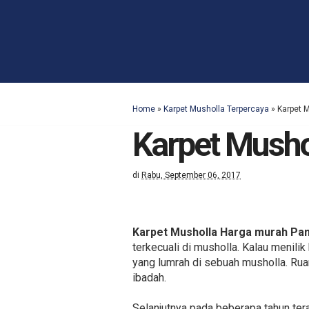
Home
»
Karpet Musholla Terpercaya
»
Karpet 
Karpet Mush
di
Rabu, September 06, 2017
Karpet Musholla Harga murah P
terkecuali di musholla. Kalau menili
yang lumrah di sebuah musholla. Rua
ibadah.
Selanjutnya pada beberapa tahun te