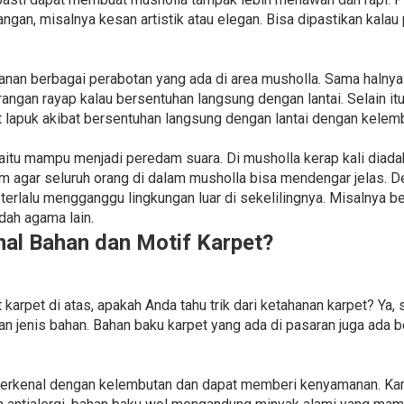
ngan, misalnya kesan artistik atau elegan. Bisa dipastikan kala
nan berbagai perabotan yang ada di area musholla. Sama haln
rangan rayap kalau bersentuhan langsung dengan lantai. Selain i
t lapuk akibat bersentuhan langsung dengan lantai dengan kelemb
yaitu mampu menjadi peredam suara. Di musholla kerap kali dia
agar seluruh orang di dalam musholla bisa mendengar jelas. D
 terlalu mengganggu lingkungan luar di sekelilingnya. Misalnya b
dah agama lain.
l Bahan dan Motif Karpet?
rpet di atas, apakah Anda tahu trik dari ketahanan karpet? Ya, 
n jenis bahan. Bahan baku karpet yang ada di pasaran juga ada b
 terkenal dengan kelembutan dan dapat memberi kenyamanan. K