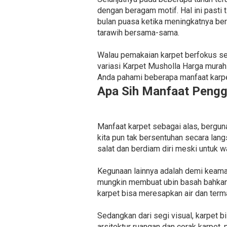
dengan beragam motif. Hal ini pasti
bulan puasa ketika meningkatnya be
tarawih bersama-sama.
Walau pemakaian karpet berfokus seb
variasi Karpet Musholla Harga mura
Anda pahami beberapa manfaat karpet
Apa Sih Manfaat Pengg
Manfaat karpet sebagai alas, bergun
kita pun tak bersentuhan secara lan
salat dan berdiam diri meski untuk w
Kegunaan lainnya adalah demi keama
mungkin membuat ubin basah bahkan l
karpet bisa meresapkan air dan terma
Sedangkan dari segi visual, karpet 
arsitektur ruangan dan corak karpet