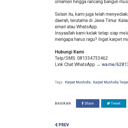
ornamen hingga rancang bangun mush
Selain itu, kami juga telah menyedi
daerah, terutama di Jawa Timur. Kala
email atau WhatsApp.
Insyaallah kami kelak tetap siap me
mengapa harus ragu? Ingat karpet mus
Hubungi Kami
Telp/SMS: 081334733462
Link Chat WhatsApp →
wa.me/6281
Tags :
Karpet Musholla
,
Karpet Musholla Terp
BAGIKAN
Share
Tweet
PREV