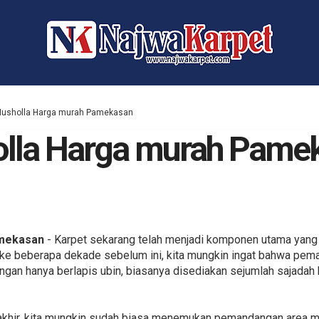
Musholla Harga murah Pamekasan
olla Harga murah Pame
amekasan
- Karpet sekarang telah menjadi komponen utama yang 
k ke beberapa dekade sebelum ini, kita mungkin ingat bahwa pemak
ngan hanya berlapis ubin, biasanya disediakan sejumlah sajadah
rakhir, kita mungkin sudah biasa menemukan pemandangan area m